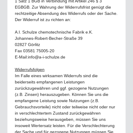
1 Satz 1 BGB in Verbindung mit Artikel 246 § 3
EGBGB. Zur Wahrung der Widerrufsfrist genügt die
rechtzeitige Absendung des Widerrufs oder der Sache.
Der Widerruf ist zu richten an:
A.I. Schulze chemotechnische Fabrik e.K.
Johannes-Robert-Becher-Straße 39
02827 Görlitz
Fax 03581 75005-20
E-Mail:info@a-i-schulze.de
Widerrufsfolgen
Im Falle eines wirksamen Widerrufs sind die
beiderseits empfangenen Leistungen
zurückzugewähren und ggf. gezogene Nutzungen
(z.B. Zinsen) herauszugeben. Können Sie uns die
empfangene Leistung sowie Nutzungen (z.B.
Gebrauchsvorteile) nicht oder teilweise nicht oder nur
in verschlechtertem Zustand zurückgewähren
beziehungsweise herausgeben, müssen Sie uns
insoweit Wertersatz leisten. Für die Verschlechterung
der Sache und für gezogene Nutzungen müssen Sie