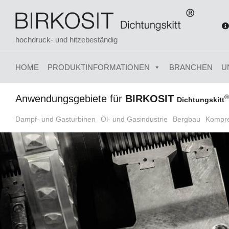
hochdruck- und hitzebeständig
HOME
PRODUKTINFORMATIONEN
BRANCHEN
U
Anwendungsgebiete für
BIRKOSIT
®
Dichtungskitt
Dampf- und Gasturbinen
Öl- und Gasindustrie
Bergbau
Kompr