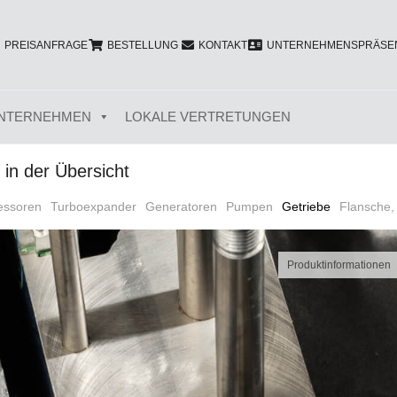
PREISANFRAGE
BESTELLUNG
KONTAKT
UNTERNEHMENSPRÄSEN
NTERNEHMEN
LOKALE VERTRETUNGEN
in der Übersicht
essoren
Turboexpander
Generatoren
Pumpen
Getriebe
Flansche
Produktinformationen