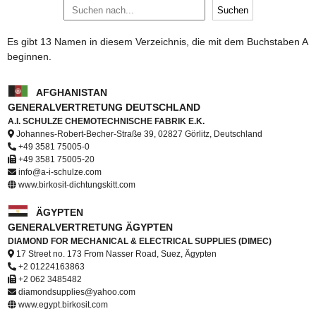
Es gibt 13 Namen in diesem Verzeichnis, die mit dem Buchstaben A
beginnen.
AFGHANISTAN
GENERALVERTRETUNG DEUTSCHLAND
A.I. SCHULZE CHEMOTECHNISCHE FABRIK E.K.
Johannes-Robert-Becher-Straße 39, 02827 Görlitz, Deutschland
+49 3581 75005-0
+49 3581 75005-20
info@a-i-schulze.com
www.birkosit-dichtungskitt.com
ÄGYPTEN
GENERALVERTRETUNG ÄGYPTEN
DIAMOND FOR MECHANICAL & ELECTRICAL SUPPLIES (DIMEC)
17 Street no. 173 From Nasser Road, Suez, Ägypten
+2 01224163863
+2 062 3485482
diamondsupplies@yahoo.com
www.egypt.birkosit.com