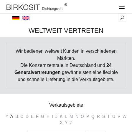
WELTWEIT VERTRETEN
Wir bedienen weltweit Kunden in verschiedenen
Märkten.
Die Konzernzentrale in Deutschland und
24
Generalvertretungen
gewährleisten eine flexible
und schnelle Lieferung in die Verkaufsgebiete.
Verkaufsgebiete
#
A
B
C
D
E
F
G
H
I
J
K
L
M
N
O
P
Q
R
S
T
U
V
W
X
Y
Z