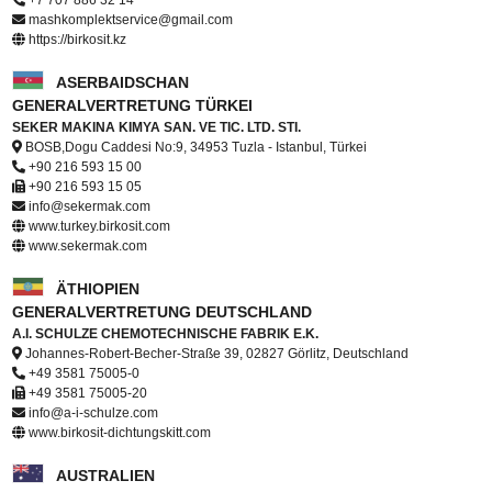
+7 707 886 32 14
mashkomplektservice@gmail.com
https://birkosit.kz
ASERBAIDSCHAN
GENERALVERTRETUNG TÜRKEI
SEKER MAKINA KIMYA SAN. VE TIC. LTD. STI.
BOSB,Dogu Caddesi No:9, 34953 Tuzla - Istanbul, Türkei
+90 216 593 15 00
+90 216 593 15 05
info@sekermak.com
www.turkey.birkosit.com
www.sekermak.com
ÄTHIOPIEN
GENERALVERTRETUNG DEUTSCHLAND
A.I. SCHULZE CHEMOTECHNISCHE FABRIK E.K.
Johannes-Robert-Becher-Straße 39, 02827 Görlitz, Deutschland
+49 3581 75005-0
+49 3581 75005-20
info@a-i-schulze.com
www.birkosit-dichtungskitt.com
AUSTRALIEN