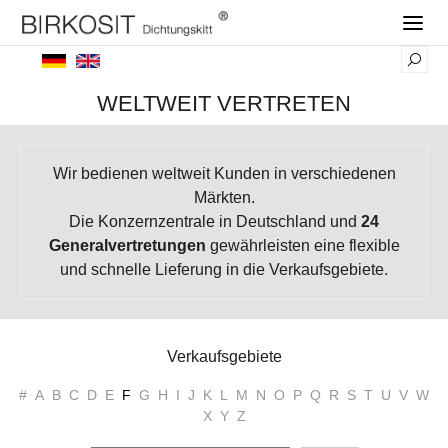
WELTWEIT VERTRETEN
Wir bedienen weltweit Kunden in verschiedenen
Märkten.
Die Konzernzentrale in Deutschland und
24
Generalvertretungen
gewährleisten eine flexible
und schnelle Lieferung in die Verkaufsgebiete.
Verkaufsgebiete
#
A
B
C
D
E
F
G
H
I
J
K
L
M
N
O
P
Q
R
S
T
U
V
W
X
Y
Z