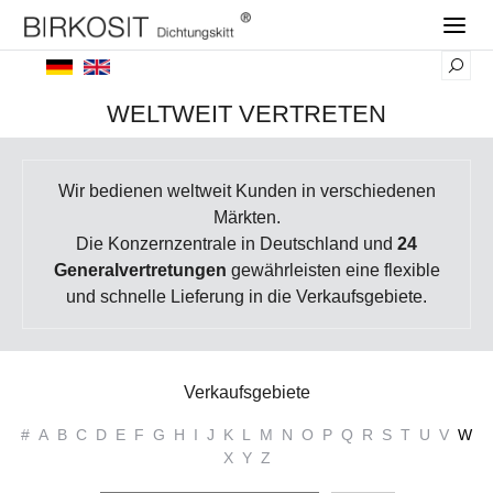
WELTWEIT VERTRETEN
Wir bedienen weltweit Kunden in verschiedenen
Märkten.
Die Konzernzentrale in Deutschland und
24
Generalvertretungen
gewährleisten eine flexible
und schnelle Lieferung in die Verkaufsgebiete.
Verkaufsgebiete
#
A
B
C
D
E
F
G
H
I
J
K
L
M
N
O
P
Q
R
S
T
U
V
W
X
Y
Z